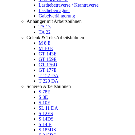
Lasthebetraverse / Krantraverse
Lasthebemagnet
Gabelverlängerung
Anhänger mit Arbeitsbühnen
TA 13
TA 22
Gelenk & Tele-Arbeitsbühnen
M 8 E
M 10 E
GT 143E
GT 159E
GT 176D
GT 177E
T 157 DA
T 220 DA
Scheren Arbeitsbühnen
S 78E
S 8E
S 10E
SL 11 DA
S 12ES
S 14DS
S 14 E
S 185DS