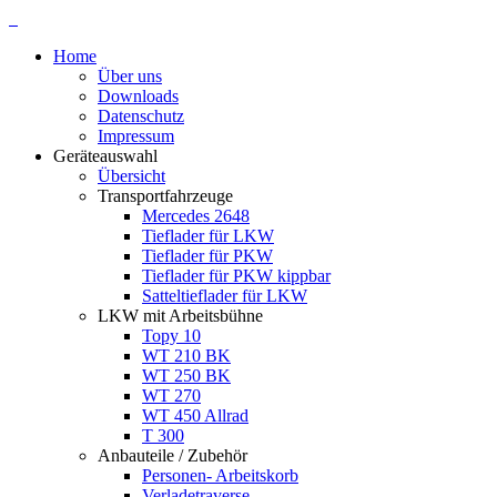
Home
Über uns
Downloads
Datenschutz
Impressum
Geräteauswahl
Übersicht
Transportfahrzeuge
Mercedes 2648
Tieflader für LKW
Tieflader für PKW
Tieflader für PKW kippbar
Satteltieflader für LKW
LKW mit Arbeitsbühne
Topy 10
WT 210 BK
WT 250 BK
WT 270
WT 450 Allrad
T 300
Anbauteile / Zubehör
Personen- Arbeitskorb
Verladetraverse