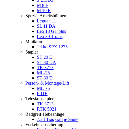
S 215DS
M 8 E
M 10 E
Spezial Arbeitsbühnen
Leguan 11
SL 11 DA
Leo 18 GT plus
Leo 30 T plus
Minikran
Jekko SPX 1275
Stapler
ST 20 E
ST 30 DA
TK 3713
ML-75
ST 80 D
Person- & Montage-Lift
ML-75
P 11E
Teleskopstapler
TK 3713
RTK 5021
Radgreif-Hebeanlage
7,2 t Tragkraft je Säule
Verkehrsabsicherung