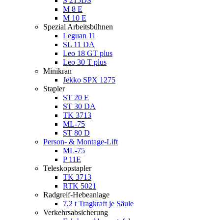
S 215DS
M 8 E
M 10 E
Spezial Arbeitsbühnen
Leguan 11
SL 11 DA
Leo 18 GT plus
Leo 30 T plus
Minikran
Jekko SPX 1275
Stapler
ST 20 E
ST 30 DA
TK 3713
ML-75
ST 80 D
Person- & Montage-Lift
ML-75
P 11E
Teleskopstapler
TK 3713
RTK 5021
Radgreif-Hebeanlage
7,2 t Tragkraft je Säule
Verkehrsabsicherung