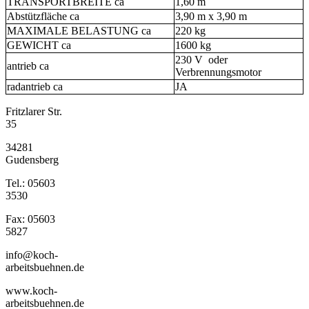
TRANSPORTBREITE ca
1,60 m
Abstützfläche ca
3,90 m x 3,90 m
MAXIMALE BELASTUNG ca
220 kg
GEWICHT ca
1600 kg
230 V oder
antrieb ca
Verbrennungsmotor
radantrieb ca
JA
Fritzlarer Str.
35
34281
Gudensberg
Tel.: 05603
3530
Fax: 05603
5827
info@koch-
arbeitsbuehnen.de
www.koch-
arbeitsbuehnen.de