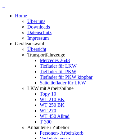
Home
Über uns
Downloads
Datenschutz
Impressum
Geräteauswahl
Übersicht
Transportfahrzeuge
Mercedes 2648
Tieflader für LKW
Tieflader für PKW
Tieflader für PKW kippbar
Satteltieflader für LKW
LKW mit Arbeitsbühne
Topy 10
WT 210 BK
WT 250 BK
WT 270
WT 450 Allrad
T 300
Anbauteile / Zubehör
Personen- Arbeitskorb
Verladetraverse