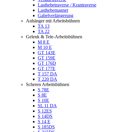
Lasthebetraverse / Krantraverse
Lasthebemagnet
Gabelverlängerung
Anhänger mit Arbeitsbühnen
TA 13
TA 22
Gelenk & Tele-Arbeitsbühnen
M 8 E
M 10 E
GT 143E
GT 159E
GT 176D
GT 177E
T 157 DA
T 220 DA
Scheren Arbeitsbühnen
S 78E
S 8E
S 10E
SL 11 DA
S 12ES
S 14DS
S 14 E
S 185DS