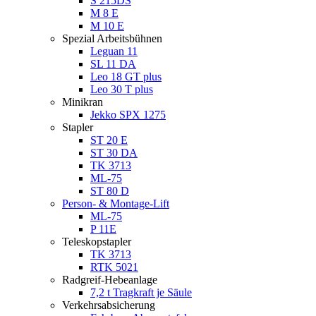
S 215DS
M 8 E
M 10 E
Spezial Arbeitsbühnen
Leguan 11
SL 11 DA
Leo 18 GT plus
Leo 30 T plus
Minikran
Jekko SPX 1275
Stapler
ST 20 E
ST 30 DA
TK 3713
ML-75
ST 80 D
Person- & Montage-Lift
ML-75
P 11E
Teleskopstapler
TK 3713
RTK 5021
Radgreif-Hebeanlage
7,2 t Tragkraft je Säule
Verkehrsabsicherung