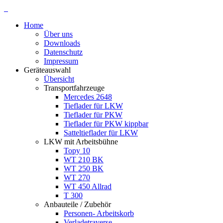
Home
Über uns
Downloads
Datenschutz
Impressum
Geräteauswahl
Übersicht
Transportfahrzeuge
Mercedes 2648
Tieflader für LKW
Tieflader für PKW
Tieflader für PKW kippbar
Satteltieflader für LKW
LKW mit Arbeitsbühne
Topy 10
WT 210 BK
WT 250 BK
WT 270
WT 450 Allrad
T 300
Anbauteile / Zubehör
Personen- Arbeitskorb
Verladetraverse