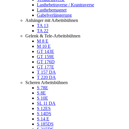
Lasthebetraverse / Krantraverse
Lasthebemagnet
Gabelverlängerung
Anhänger mit Arbeitsbühnen
TA 13
TA 22
Gelenk & Tele-Arbeitsbühnen
M 8 E
M 10 E
GT 143E
GT 159E
GT 176D
GT 177E
T 157 DA
T 220 DA
Scheren Arbeitsbühnen
S 78E
S 8E
S 10E
SL 11 DA
S 12ES
S 14DS
S 14 E
S 185DS