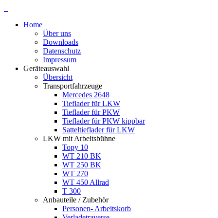
Home
Über uns
Downloads
Datenschutz
Impressum
Geräteauswahl
Übersicht
Transportfahrzeuge
Mercedes 2648
Tieflader für LKW
Tieflader für PKW
Tieflader für PKW kippbar
Satteltieflader für LKW
LKW mit Arbeitsbühne
Topy 10
WT 210 BK
WT 250 BK
WT 270
WT 450 Allrad
T 300
Anbauteile / Zubehör
Personen- Arbeitskorb
Verladetraverse