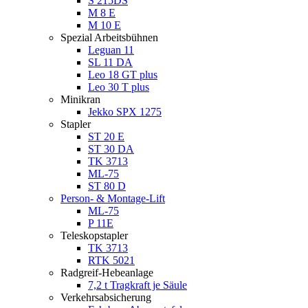
S 215DS
M 8 E
M 10 E
Spezial Arbeitsbühnen
Leguan 11
SL 11 DA
Leo 18 GT plus
Leo 30 T plus
Minikran
Jekko SPX 1275
Stapler
ST 20 E
ST 30 DA
TK 3713
ML-75
ST 80 D
Person- & Montage-Lift
ML-75
P 11E
Teleskopstapler
TK 3713
RTK 5021
Radgreif-Hebeanlage
7,2 t Tragkraft je Säule
Verkehrsabsicherung