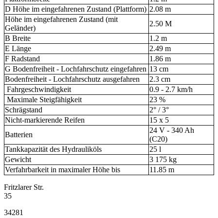
D Höhe im eingefahrenen Zustand (Plattform)
2.08 m
Höhe im eingefahrenen Zustand (mit
2.50 M
Geländer)
B Breite
1.2 m
E Länge
2.49 m
F Radstand
1.86 m
G Bodenfreiheit - Lochfahrschutz eingefahren
13 cm
Bodenfreiheit - Lochfahrschutz ausgefahren
2.3 cm
Fahrgeschwindigkeit
0.9 - 2.7 km/h
Maximale Steigfähigkeit
23 %
Schrägstand
2° / 3°
Nicht-markierende Reifen
15 x 5
24 V - 340 Ah
Batterien
(C20)
Tankkapazität des Hydrauliköls
25 l
Gewicht
3 175 kg
Verfahrbarkeit in maximaler Höhe bis
11.85 m
Fritzlarer Str.
35
34281