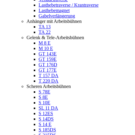
Lasthebetraverse / Krantraverse
Lasthebemagnet
Gabelverlängerung
Anhänger mit Arbeitsbühnen
TA 13
TA 22
Gelenk & Tele-Arbeitsbühnen
M 8 E
M 10 E
GT 143E
GT 159E
GT 176D
GT 177E
T 157 DA
T 220 DA
Scheren Arbeitsbühnen
S 78E
S 8E
S 10E
SL 11 DA
S 12ES
S 14DS
S 14 E
S 185DS