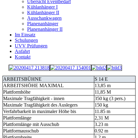
Übersicht Eventbedarf
Kühlanhänger I
Kühlanhänger II
Ausschankwagen
Planenanhänger
Planenanhänger II
Im Einsatz
Schulungen
UVV Prüfungen
Anfahrt
Kontakt
ARBEITSBÜHNE
S 14 E
ARBEITSHÖHE MAXIMAL
13,85 m
Plattformhöhe
11,85 M
Maximale Tragfähigkeit - innen
350 kg (3 pers.)
Maximale Tragfähigkeit des Auslegers
150 kg
Verfahrbarkeit in maximaler Höhe bis
11.85 m
Plattformlänge
2,31 M
Plattformlänge mit Ausschub
3.23 m
Plattformausschub
0.92 m
Plattformbreite
1.2 m