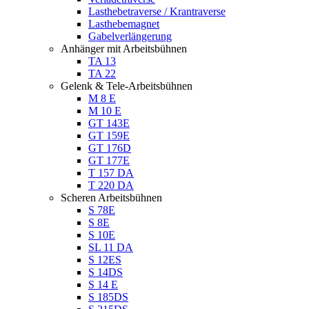
Lasthebetraverse / Krantraverse
Lasthebemagnet
Gabelverlängerung
Anhänger mit Arbeitsbühnen
TA 13
TA 22
Gelenk & Tele-Arbeitsbühnen
M 8 E
M 10 E
GT 143E
GT 159E
GT 176D
GT 177E
T 157 DA
T 220 DA
Scheren Arbeitsbühnen
S 78E
S 8E
S 10E
SL 11 DA
S 12ES
S 14DS
S 14 E
S 185DS