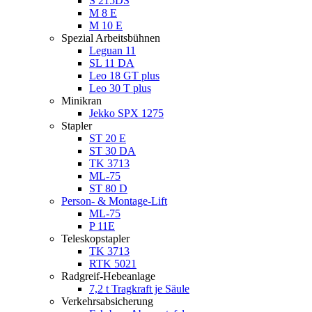
S 215DS
M 8 E
M 10 E
Spezial Arbeitsbühnen
Leguan 11
SL 11 DA
Leo 18 GT plus
Leo 30 T plus
Minikran
Jekko SPX 1275
Stapler
ST 20 E
ST 30 DA
TK 3713
ML-75
ST 80 D
Person- & Montage-Lift
ML-75
P 11E
Teleskopstapler
TK 3713
RTK 5021
Radgreif-Hebeanlage
7,2 t Tragkraft je Säule
Verkehrsabsicherung