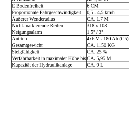
E Bodenfreiheit
6 CM
Proportionale Fahrgeschwindigkeit
0,5 - 4,5 km/h
Äußerer Wenderadius
CA. 1,7 M
Nicht-markierende Reifen
318 x 108
Neigungsalarm
1,5° / 3°
Antrieb
4x6 V - 180 Ah (C5)
Gesamtgewicht
CA. 1150 KG
Steigfähigkeit
CA. 25 %
Verfahrbarkeit in maximaler Höhe bis
CA. 5,95 M
Kapazität der Hydraulikanlage
CA. 9 L