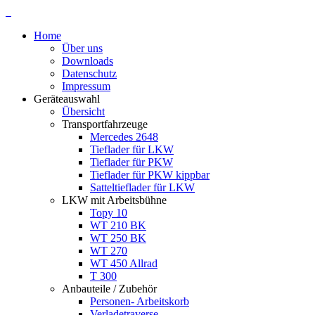
Home
Über uns
Downloads
Datenschutz
Impressum
Geräteauswahl
Übersicht
Transportfahrzeuge
Mercedes 2648
Tieflader für LKW
Tieflader für PKW
Tieflader für PKW kippbar
Satteltieflader für LKW
LKW mit Arbeitsbühne
Topy 10
WT 210 BK
WT 250 BK
WT 270
WT 450 Allrad
T 300
Anbauteile / Zubehör
Personen- Arbeitskorb
Verladetraverse