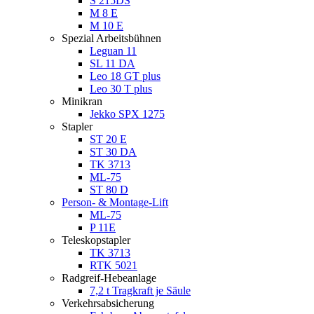
S 215DS
M 8 E
M 10 E
Spezial Arbeitsbühnen
Leguan 11
SL 11 DA
Leo 18 GT plus
Leo 30 T plus
Minikran
Jekko SPX 1275
Stapler
ST 20 E
ST 30 DA
TK 3713
ML-75
ST 80 D
Person- & Montage-Lift
ML-75
P 11E
Teleskopstapler
TK 3713
RTK 5021
Radgreif-Hebeanlage
7,2 t Tragkraft je Säule
Verkehrsabsicherung