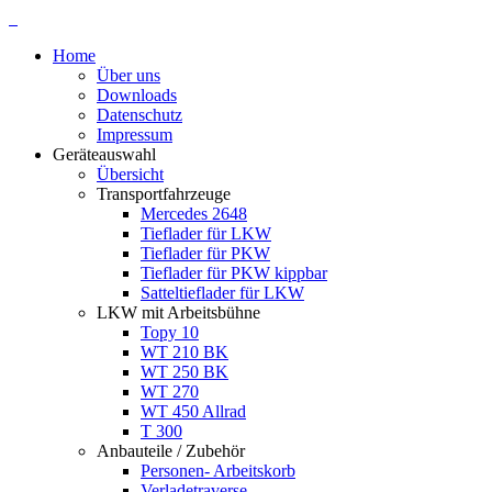
Home
Über uns
Downloads
Datenschutz
Impressum
Geräteauswahl
Übersicht
Transportfahrzeuge
Mercedes 2648
Tieflader für LKW
Tieflader für PKW
Tieflader für PKW kippbar
Satteltieflader für LKW
LKW mit Arbeitsbühne
Topy 10
WT 210 BK
WT 250 BK
WT 270
WT 450 Allrad
T 300
Anbauteile / Zubehör
Personen- Arbeitskorb
Verladetraverse