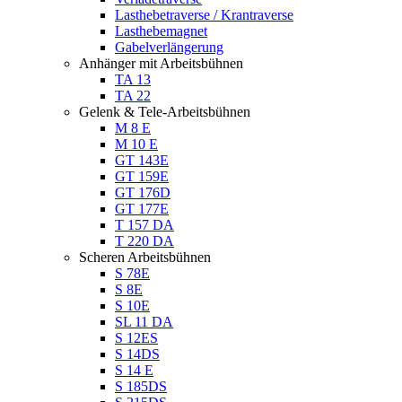
Lasthebetraverse / Krantraverse
Lasthebemagnet
Gabelverlängerung
Anhänger mit Arbeitsbühnen
TA 13
TA 22
Gelenk & Tele-Arbeitsbühnen
M 8 E
M 10 E
GT 143E
GT 159E
GT 176D
GT 177E
T 157 DA
T 220 DA
Scheren Arbeitsbühnen
S 78E
S 8E
S 10E
SL 11 DA
S 12ES
S 14DS
S 14 E
S 185DS