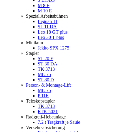
S 215DS
M 8 E
M 10 E
Spezial Arbeitsbühnen
Leguan 11
SL 11 DA
Leo 18 GT plus
Leo 30 T plus
Minikran
Jekko SPX 1275
Stapler
ST 20 E
ST 30 DA
TK 3713
ML-75
ST 80 D
Person- & Montage-Lift
ML-75
P 11E
Teleskopstapler
TK 3713
RTK 5021
Radgreif-Hebeanlage
7,2 t Tragkraft je Säule
Verkehrsabsicherung