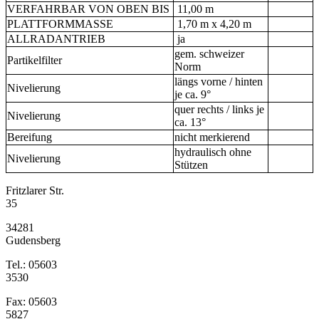
VERFAHRBAR VON OBEN BIS
11,00 m
PLATTFORMMASSE
1,70 m x 4,20 m
ALLRADANTRIEB
ja
gem. schweizer
Partikelfilter
Norm
längs vorne / hinten
Nivelierung
je ca. 9°
quer rechts / links je
Nivelierung
ca. 13°
Bereifung
nicht merkierend
hydraulisch ohne
Nivelierung
Stützen
Fritzlarer Str.
35
34281
Gudensberg
Tel.: 05603
3530
Fax: 05603
5827