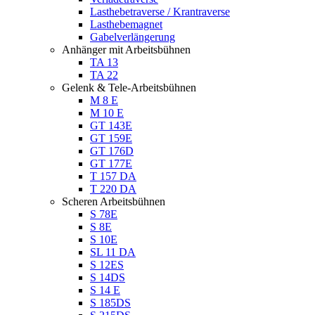
Lasthebetraverse / Krantraverse
Lasthebemagnet
Gabelverlängerung
Anhänger mit Arbeitsbühnen
TA 13
TA 22
Gelenk & Tele-Arbeitsbühnen
M 8 E
M 10 E
GT 143E
GT 159E
GT 176D
GT 177E
T 157 DA
T 220 DA
Scheren Arbeitsbühnen
S 78E
S 8E
S 10E
SL 11 DA
S 12ES
S 14DS
S 14 E
S 185DS