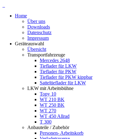
Home
Über uns
Downloads
Datenschutz
Impressum
Geräteauswahl
Übersicht
Transportfahrzeuge
Mercedes 2648
Tieflader für LKW
Tieflader für PKW
Tieflader für PKW kippbar
Satteltieflader für LKW
LKW mit Arbeitsbühne
Topy 10
WT 210 BK
WT 250 BK
WT 270
WT 450 Allrad
T 300
Anbauteile / Zubehör
Personen- Arbeitskorb
Verladetraverse