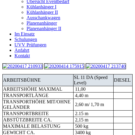
Übersicht Eventbedarf
Kühlanhänger I
Kühlanhänger II
Ausschankwagen
Planenanhänger
Planenanhänger II
Im Einsatz
Schulungen
UVV Prüfungen
Anfahrt
Kontakt
SL 11 DA (Speed
ARBEITSBÜHNE
DIESEL
Level)
ARBEITSHÖHE MAXIMAL
11,00
TRANSPORTLÄNGE
4,40 m
TRANSPORTHÖHE MIT/OHNE
2,60 m/ 1,70 m
GELÄNDER
TRANSPORTBREITE
2.15 m
ABSTÜTZBREITE CA.
2,15 m
MAXIMALE BELASTUNG
500 kg
GEWICHT CA.
3400 kg