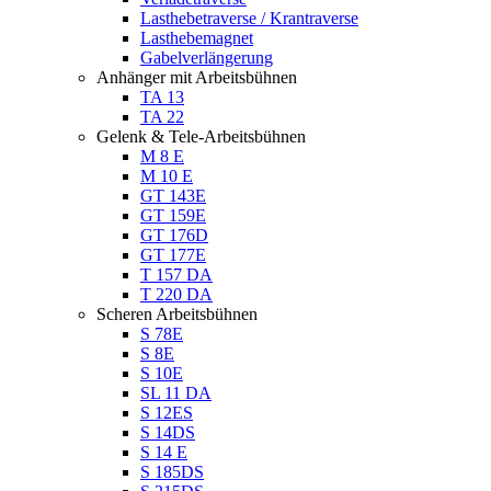
Lasthebetraverse / Krantraverse
Lasthebemagnet
Gabelverlängerung
Anhänger mit Arbeitsbühnen
TA 13
TA 22
Gelenk & Tele-Arbeitsbühnen
M 8 E
M 10 E
GT 143E
GT 159E
GT 176D
GT 177E
T 157 DA
T 220 DA
Scheren Arbeitsbühnen
S 78E
S 8E
S 10E
SL 11 DA
S 12ES
S 14DS
S 14 E
S 185DS