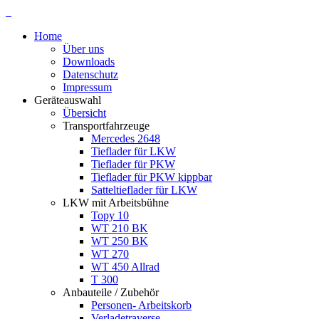
Home
Über uns
Downloads
Datenschutz
Impressum
Geräteauswahl
Übersicht
Transportfahrzeuge
Mercedes 2648
Tieflader für LKW
Tieflader für PKW
Tieflader für PKW kippbar
Satteltieflader für LKW
LKW mit Arbeitsbühne
Topy 10
WT 210 BK
WT 250 BK
WT 270
WT 450 Allrad
T 300
Anbauteile / Zubehör
Personen- Arbeitskorb
Verladetraverse