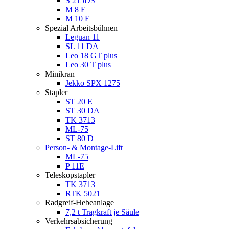
S 215DS
M 8 E
M 10 E
Spezial Arbeitsbühnen
Leguan 11
SL 11 DA
Leo 18 GT plus
Leo 30 T plus
Minikran
Jekko SPX 1275
Stapler
ST 20 E
ST 30 DA
TK 3713
ML-75
ST 80 D
Person- & Montage-Lift
ML-75
P 11E
Teleskopstapler
TK 3713
RTK 5021
Radgreif-Hebeanlage
7,2 t Tragkraft je Säule
Verkehrsabsicherung